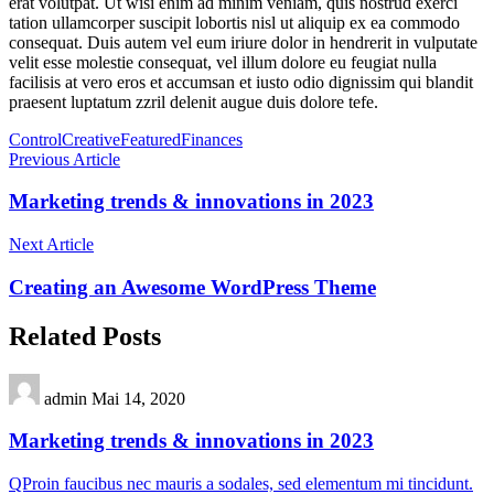
erat volutpat. Ut wisi enim ad minim veniam, quis nostrud exerci
tation ullamcorper suscipit lobortis nisl ut aliquip ex ea commodo
consequat. Duis autem vel eum iriure dolor in hendrerit in vulputate
velit esse molestie consequat, vel illum dolore eu feugiat nulla
facilisis at vero eros et accumsan et iusto odio dignissim qui blandit
praesent luptatum zzril delenit augue duis dolore tefe.
Control
Creative
Featured
Finances
Previous Article
Marketing trends & innovations in 2023
Next Article
Creating an Awesome WordPress Theme
Related Posts
admin
Mai 14, 2020
Marketing trends & innovations in 2023
QProin faucibus nec mauris a sodales, sed elementum mi tincidunt.