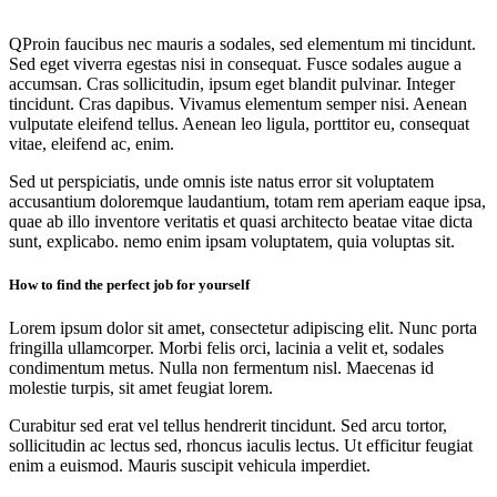
Q
Proin faucibus nec mauris a sodales, sed elementum mi tincidunt.
Sed eget viverra egestas nisi in consequat. Fusce sodales augue a
accumsan. Cras sollicitudin, ipsum eget blandit pulvinar. Integer
tincidunt. Cras dapibus. Vivamus elementum semper nisi. Aenean
vulputate eleifend tellus. Aenean leo ligula, porttitor eu, consequat
vitae, eleifend ac, enim.
Sed ut perspiciatis, unde omnis iste natus error sit voluptatem
accusantium doloremque laudantium, totam rem aperiam eaque ipsa,
quae ab illo inventore veritatis et quasi architecto beatae vitae dicta
sunt, explicabo. nemo enim ipsam voluptatem, quia voluptas sit.
How to find the perfect job for yourself
Lorem ipsum dolor sit amet, consectetur adipiscing elit. Nunc porta
fringilla ullamcorper. Morbi felis orci, lacinia a velit et, sodales
condimentum metus. Nulla non fermentum nisl. Maecenas id
molestie turpis, sit amet feugiat lorem.
Curabitur sed erat vel tellus hendrerit tincidunt. Sed arcu tortor,
sollicitudin ac lectus sed, rhoncus iaculis lectus. Ut efficitur feugiat
enim a euismod. Mauris suscipit vehicula imperdiet.