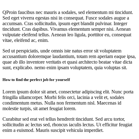
Q
Proin faucibus nec mauris a sodales, sed elementum mi tincidunt.
Sed eget viverra egestas nisi in consequat. Fusce sodales augue a
accumsan. Cras sollicitudin, ipsum eget blandit pulvinar. Integer
tincidunt. Cras dapibus. Vivamus elementum semper nisi. Aenean
vulputate eleifend tellus. Aenean leo ligula, porttitor eu, consequat
vitae, eleifend ac, enim.
Sed ut perspiciatis, unde omnis iste natus error sit voluptatem
accusantium doloremque laudantium, totam rem aperiam eaque ipsa,
quae ab illo inventore veritatis et quasi architecto beatae vitae dicta
sunt, explicabo. nemo enim ipsam voluptatem, quia voluptas sit.
How to find the perfect job for yourself
Lorem ipsum dolor sit amet, consectetur adipiscing elit. Nunc porta
fringilla ullamcorper. Morbi felis orci, lacinia a velit et, sodales
condimentum metus. Nulla non fermentum nisl. Maecenas id
molestie turpis, sit amet feugiat lorem.
Curabitur sed erat vel tellus hendrerit tincidunt. Sed arcu tortor,
sollicitudin ac lectus sed, rhoncus iaculis lectus. Ut efficitur feugiat
enim a euismod. Mauris suscipit vehicula imperdiet.