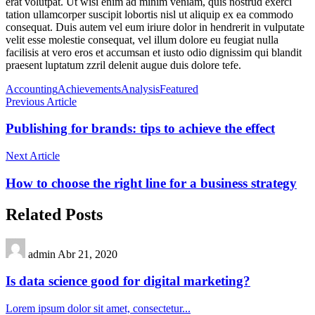
erat volutpat. Ut wisi enim ad minim veniam, quis nostrud exerci
tation ullamcorper suscipit lobortis nisl ut aliquip ex ea commodo
consequat. Duis autem vel eum iriure dolor in hendrerit in vulputate
velit esse molestie consequat, vel illum dolore eu feugiat nulla
facilisis at vero eros et accumsan et iusto odio dignissim qui blandit
praesent luptatum zzril delenit augue duis dolore tefe.
Accounting
Achievements
Analysis
Featured
Previous Article
Publishing for brands: tips to achieve the effect
Next Article
How to choose the right line for a business strategy
Related Posts
admin
Abr 21, 2020
Is data science good for digital marketing?
Lorem ipsum dolor sit amet, consectetur...